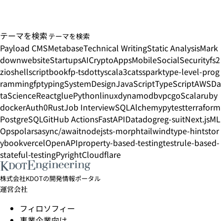
テーマを検索
Payload CMS
Metabase
Technical Writing
Static Analysis
Mark
down
website
Startups
AI
Crypto
Apps
Mobile
Social
Security
fs2
zio
shellscript
book
fp-ts
dottyscala3
cats
spark
type-level-prog
ramming
fp
typing
SystemDesign
JavaScript
TypeScript
AWS
Da
taScience
React
glue
Python
linux
dynamodb
vpc
go
Scala
ruby
docker
Auth0
Rust
Job Interview
SQLAlchemy
pytest
terraform
PostgreSQL
GitHub Actions
FastAPI
Datadog
reg-suit
Next.js
ML
Ops
polars
async/await
nodejs
ts-morph
tailwind
type-hint
stor
ybook
vercel
OpenAPI
property-based-testing
test
rule-based-
stateful-testing
Pyright
Cloudflare
株式会社KDOTの開発情報ポータル
運営会社
フィロソフィー
事業企業向け