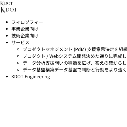
フィロソフィー
事業企業向け
技術企業向け
サービス
プロダクトマネジメント (PdM) 支援
意思決定を組
プロダクト / Webシステム開発
決めた通りに完成し
データ分析支援
問いの種類を広げ、答えの確からし
データ基盤構築
データ基盤で判断と行動をより速く
KDOT Engineering