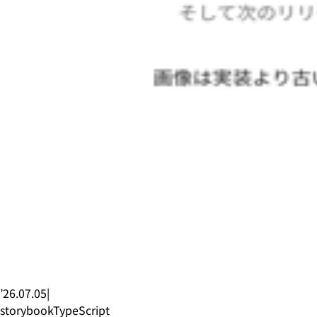
’26.07.05
|
storybook
TypeScript