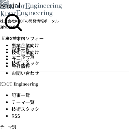
Social
株式会社KDOTの開発情報ポータル
運営会社
フィロソフィー
記事を検索
⌘K
事業企業向け
記事一覧
技術企業向け
テーマ一覧
サービス
技術スタック
会社情報
お問い合わせ
KDOT Engineering
記事一覧
テーマ一覧
技術スタック
RSS
テーマ別