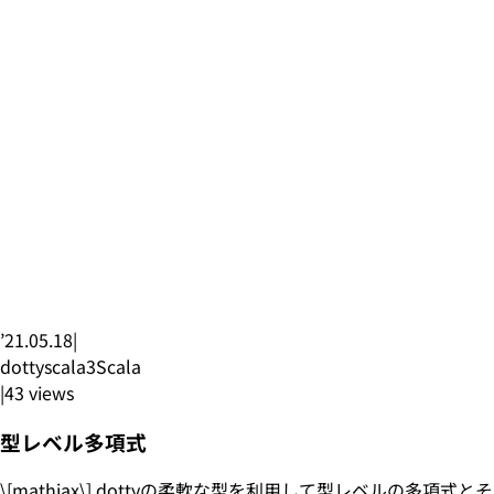
’21.05.18
|
dottyscala3
Scala
|
43
views
型レベル多項式
\[mathjax\] dottyの柔軟な型を利用して型レベルの多項式とそ