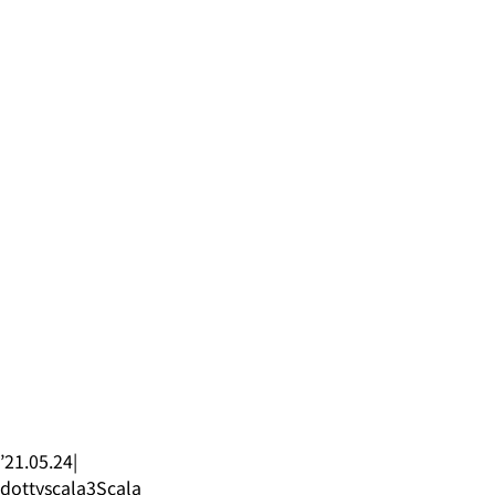
’21.05.24
|
dottyscala3
Scala