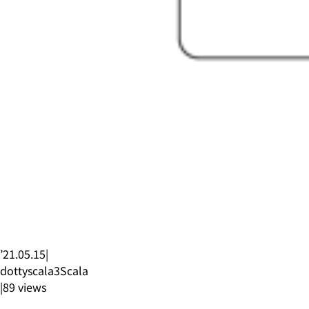
’21.05.15
|
dottyscala3
Scala
|
89
views