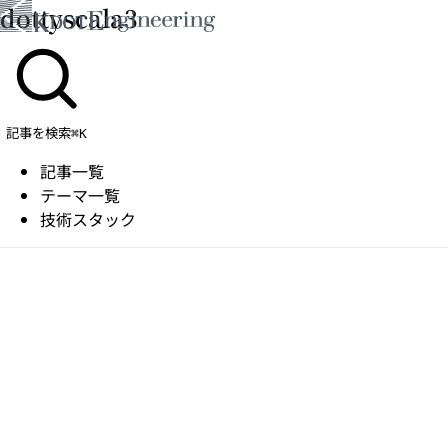
dottyscala3
記事を検索
⌘K
記事一覧
テーマ一覧
技術スタック