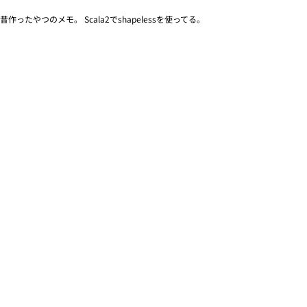
昔作ったやつのメモ。 Scala2でshapelessを使ってる。