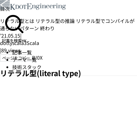
目次
リテラル型とは
リテラル型の推論
リテラル型でコンパイルが
通らないパターン
終わり
’21.05.15
|
記事を検索
⌘K
dottyscala3
Scala
|
89
views
記事一覧
B!
0
X
ページをコピー
テーマ一覧
技術スタック
リテラル型(literal type)