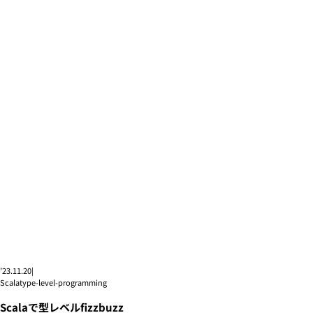
’23.11.20
|
Scala
type-level-programming
Scalaで型レベルfizzbuzz