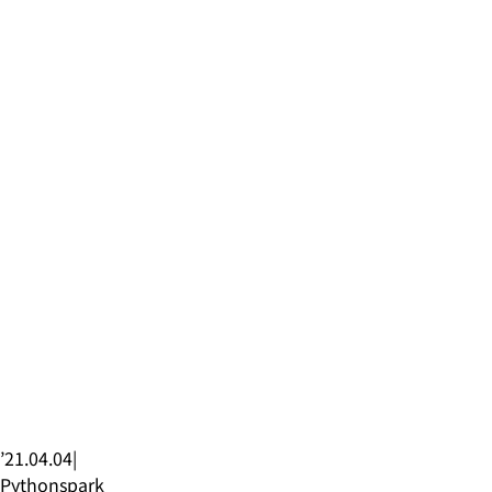
’21.04.04
|
Python
spark