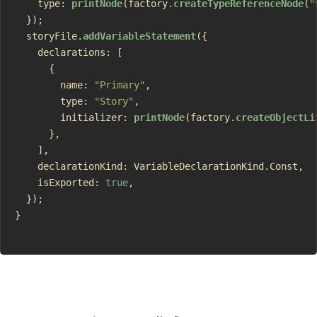
    type: 
printNode
(factory.
createTypeReferenceNode
(
"
  });
  storyFile.
addVariableStatement
({
    declarations: [
      {
        name: 
"Primary"
,
        type: 
"Story"
,
        initializer: 
printNode
(factory.
createObjectLi
      },
    ],
    declarationKind: VariableDeclarationKind.Const,
    isExported: 
true
,
  });
}