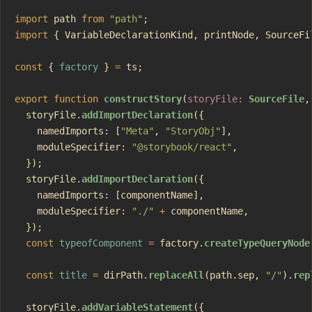
import
 path 
from
 "path"
;
import
 { VariableDeclarationKind, printNode, SourceFi
const
 { 
factory
 } 
=
 ts;
export
 function
 constructStory
(
storyFile
:
 SourceFile
,
  storyFile.
addImportDeclaration
({
    namedImports: [
"Meta"
, 
"StoryObj"
],
    moduleSpecifier: 
"@storybook/react"
,
  });
  storyFile.
addImportDeclaration
({
    namedImports: [componentName],
    moduleSpecifier: 
"./"
 +
 componentName,
  });
  const
 typeofComponent
 =
 factory.
createTypeQueryNode
  const
 title
 =
 dirPath.
replaceAll
(path.sep, 
"/"
).
rep
  storyFile.
addVariableStatement
({