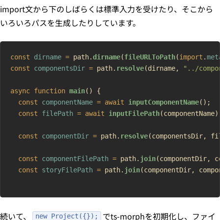
import文から下のしばらくは標準入力を受けたり、そこから
いろいろパスを生成したりしています。
const
 dirname
 =
 path.
dirname
(
fileURLToPath
(
import
.
met
const
 componentsDir
 =
 path.
resolve
(dirname, 
"../compo
async
 function
 main
() {
  const
 componentName
 =
 await
 inputComponentName
();
  const
 filePath
 =
 await
 inputFilePath
(componentName)
  const
 componentDir
 =
 path.
resolve
(componentsDir, fi
  const
 componentFilePath
 =
 path.
join
(componentDir, c
  const
 storyFilePath
 =
 path.
join
(componentDir, compo
続いて、
でts-morphを初期化し、ファイ
new Project({});