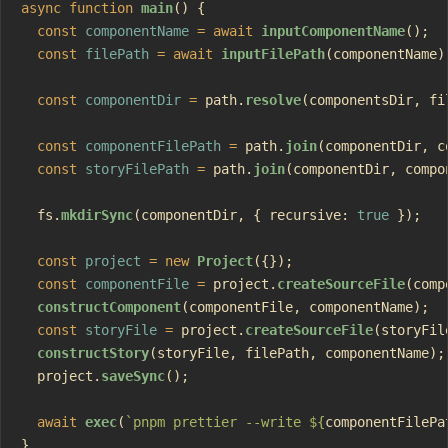
async
 function
 main
() {
  const
 componentName
 =
 await
 inputComponentName
();
  const
 filePath
 =
 await
 inputFilePath
(componentName)
  const
 componentDir
 =
 path.
resolve
(componentsDir, fi
  const
 componentFilePath
 =
 path.
join
(componentDir, c
  const
 storyFilePath
 =
 path.
join
(componentDir, compo
  fs.
mkdirSync
(componentDir, { recursive: 
true
 });
  const
 project
 =
 new
 Project
({});
  const
 componentFile
 =
 project.
createSourceFile
(comp
  constructComponent
(componentFile, componentName);
  const
 storyFile
 =
 project.
createSourceFile
(storyFil
  constructStory
(storyFile, filePath, componentName);
  project.
saveSync
();
  await
 exec
(
`pnpm prettier --write ${
componentFilePa
}