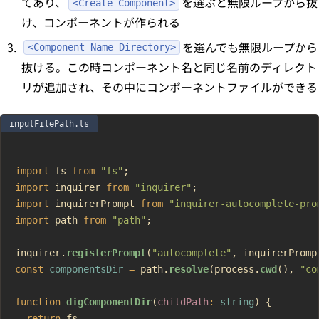
てあり、
を選ぶと無限ループから抜
<Create Component>
け、コンポーネントが作られる
を選んでも無限ループから
<Component Name Directory>
抜ける。この時コンポーネント名と同じ名前のディレクト
リが追加され、その中にコンポーネントファイルができる
inputFilePath.ts
import
 fs 
from
 "fs"
;
import
 inquirer 
from
 "inquirer"
;
import
 inquirerPrompt 
from
 "inquirer-autocomplete-pro
import
 path 
from
 "path"
;
inquirer.
registerPrompt
(
"autocomplete"
, inquirerPromp
const
 componentsDir
 =
 path.
resolve
(process.
cwd
(), 
"co
function
 digComponentDir
(
childPath
:
 string
) {
  return
 fs