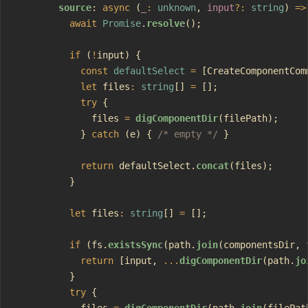
        source
: 
async
 (
_
:
 unknown
, 
input
?:
 string
) 
=>
          await
 Promise
.
resolve
();
          if
 (
!
input) {
            const
 defaultSelect
 =
 [CreateComponentCom
            let
 files
:
 string
[] 
=
 [];
            try
 {
              files 
=
 digComponentDir
(filePath);
            } 
catch
 (e) { 
/* empty */
 }
            return
 defaultSelect.
concat
(files);
          }
          let
 files
:
 string
[] 
=
 [];
          if
 (fs.
existsSync
(path.
join
(componentsDir, 
            return
 [input, 
...
digComponentDir
(path.
jo
          }
          try
 {
            files 
=
 digComponentDir
(path.
join
(filePat