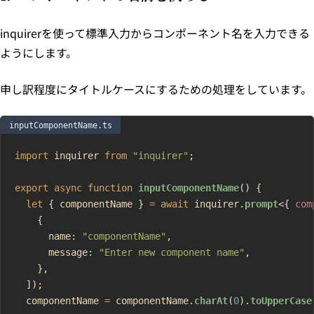
inquirerを使って標準入力からコンポーネント名を入力できる
ようにします。
申し訳程度にタイトルケースにするための処理をしています。
inputComponentName.ts
import
 inquirer 
from
 "inquirer"
;
export
 async
 function
 inputComponentName
() {
  let
 { componentName } 
=
 await
 inquirer.
prompt
<{ 
com
    {
      name: 
"componentName"
,
      message: 
"Enter new component name"
,
    },
  ]);
  componentName 
=
 componentName.
charAt
(
0
).
toUpperCase