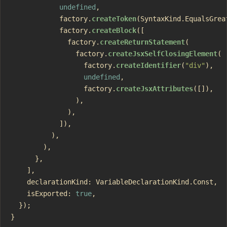
            undefined
,
            factory.
createToken
(SyntaxKind.EqualsGrea
            factory.
createBlock
([
              factory.
createReturnStatement
(
                factory.
createJsxSelfClosingElement
(
                  factory.
createIdentifier
(
"div"
),
                  undefined
,
                  factory.
createJsxAttributes
([]),
                ),
              ),
            ]),
          ),
        ),
      },
    ],
    declarationKind: VariableDeclarationKind.Const,
    isExported: 
true
,
  });
}