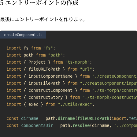
5 エントリーポイントの作成
最後にエントリーポイントを作ります。
createComponent.ts
import
 fs 
from
 "fs"
;
import
 path 
from
 "path"
;
import
 { Project } 
from
 "ts-morph"
;
import
 { fileURLToPath } 
from
 "url"
;
import
 { inputComponentName } 
from
 "./createComponent
import
 { inputFilePath } 
from
 "./createComponent/inpu
import
 { constructComponent } 
from
 "./ts-morph/constr
import
 { constructStory } 
from
 "./ts-morph/constructS
import
 { exec } 
from
 "./utils/exec"
;
const
 dirname
 =
 path.
dirname
(
fileURLToPath
(
import
.
met
const
 componentsDir
 =
 path.
resolve
(dirname, 
"../compo