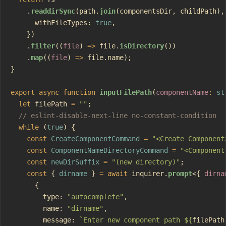
    .
readdirSync
(path.
join
(componentsDir, childPath),
      withFileTypes: 
true
,
    })
    .
filter
((
file
) 
=>
 file.
isDirectory
())
    .
map
((
file
) 
=>
 file.name);
}
export
 async
 function
 inputFilePath
(
componentName
:
 st
  let
 filePath 
=
 ""
;
  // eslint-disable-next-line no-constant-condition
  while
 (
true
) {
    const
 CreateComponentCommand
 =
 "<Create Component
    const
 ComponentNameDirectoryCommand
 =
 "<Component
    const
 newDirSuffix
 =
 "(new directory)"
;
    const
 { 
dirname
 } 
=
 await
 inquirer.
prompt
<{ 
dirna
      {
        type: 
"autocomplete"
,
        name: 
"dirname"
,
        message: 
`Enter new component path ${
filePath