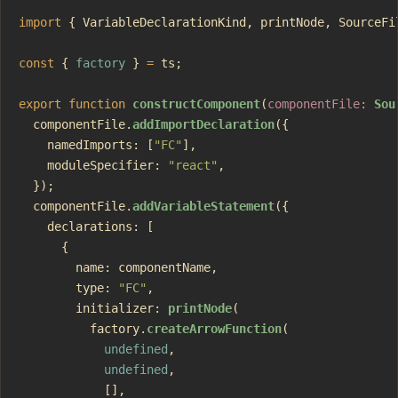
import
 { VariableDeclarationKind, printNode, SourceFi
const
 { 
factory
 } 
=
 ts;
export
 function
 constructComponent
(
componentFile
:
 Sou
  componentFile.
addImportDeclaration
({
    namedImports: [
"FC"
],
    moduleSpecifier: 
"react"
,
  });
  componentFile.
addVariableStatement
({
    declarations: [
      {
        name: componentName,
        type: 
"FC"
,
        initializer: 
printNode
(
          factory.
createArrowFunction
(
            undefined
,
            undefined
,
            [],