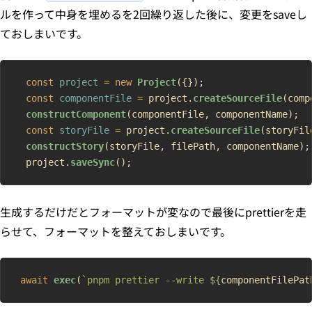
ルを作って中身を埋めるを2回繰り返した後に、変更をsaveし
ておしまいです。
  const
 project
 =
 new
 Project
({});
  const
 componentFile
 =
 project.
createSourceFile
(comp
  constructComponent
(componentFile, componentName);
  const
 storyFile
 =
 project.
createSourceFile
(storyFil
  constructStory
(storyFile, filePath, componentName);
  project.
saveSync
();
生成するだけだとフォーマットが変なので最後にprettierを走
らせて、フォーマットを整えておしまいです。
 await
 exec
(
`pnpm prettier --write ${
componentFilePat