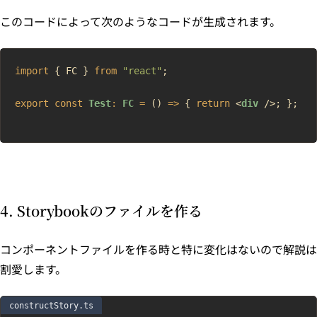
このコードによって次のようなコードが生成されます。
import
 { FC } 
from
 "react"
;
export
 const
 Test
:
 FC
 =
 () 
=>
 { 
return
 <
div
 />; };
4. Storybookのファイルを作る
コンポーネントファイルを作る時と特に変化はないので解説は
割愛します。
constructStory.ts