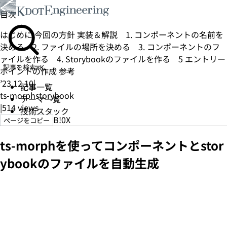
目次
はじめに
今回の方針
実装＆解説
1. コンポーネントの名前を
決める
2. ファイルの場所を決める
3. コンポーネントのフ
ァイルを作る
4. Storybookのファイルを作る
5 エントリー
記事を検索
⌘K
ポイントの作成
参考
’23.12.10
|
記事一覧
ts-morph
storybook
テーマ一覧
|
514
views
技術スタック
B!
0
X
ページをコピー
ts-morphを使ってコンポーネントとstor
ybookのファイルを自動生成