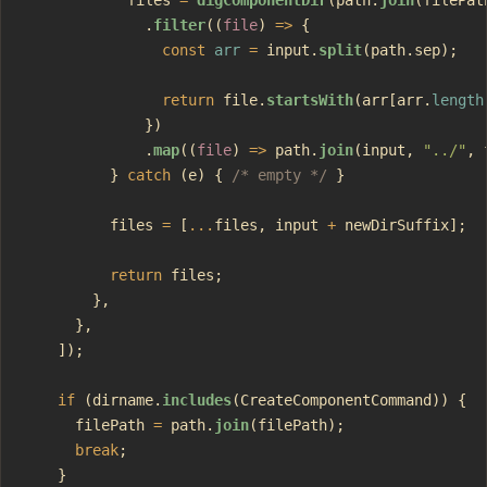
              .
filter
((
file
) 
=>
 {
                const
 arr
 =
 input.
split
(path.sep);
                return
 file.
startsWith
(arr[arr.
length
              })
              .
map
((
file
) 
=>
 path.
join
(input, 
"../"
, 
          } 
catch
 (e) { 
/* empty */
 }
          files 
=
 [
...
files, input 
+
 newDirSuffix];
          return
 files;
        },
      },
    ]);
    if
 (dirname.
includes
(CreateComponentCommand)) {
      filePath 
=
 path.
join
(filePath);
      break
;
    }