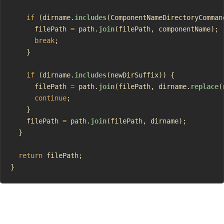
    if
 (dirname.
includes
(ComponentNameDirectoryComman
      filePath 
=
 path.
join
(filePath, componentName);
      break
;
    }
    if
 (dirname.
includes
(newDirSuffix)) {
      filePath 
=
 path.
join
(filePath, dirname.
replace
(
      continue
;
    }
    filePath 
=
 path.
join
(filePath, dirname);
  }
  return
 filePath;
}