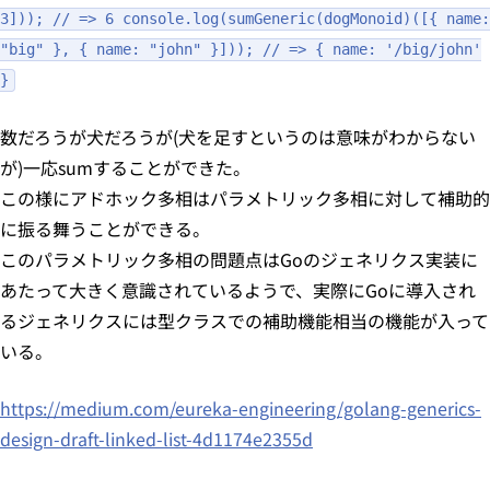
3])); // => 6 console.log(sumGeneric(dogMonoid)([{ name:
"big" }, { name: "john" }])); // => { name: '/big/john'
}
数だろうが犬だろうが(犬を足すというのは意味がわからない
が)一応sumすることができた。
この様にアドホック多相はパラメトリック多相に対して補助的
に振る舞うことができる。
このパラメトリック多相の問題点はGoのジェネリクス実装に
あたって大きく意識されているようで、実際にGoに導入され
るジェネリクスには型クラスでの補助機能相当の機能が入って
いる。
https://medium.com/eureka-engineering/golang-generics-
design-draft-linked-list-4d1174e2355d