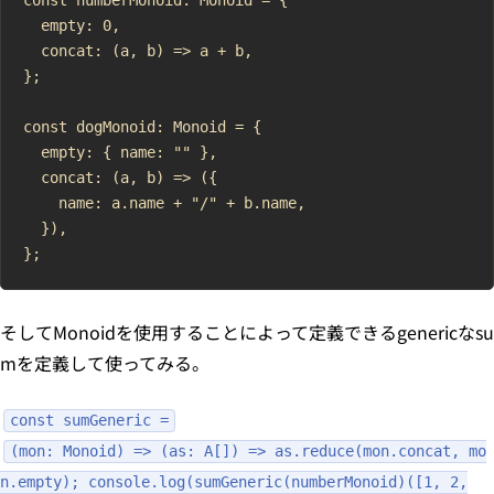
  empty: 0,

  concat: (a, b) => a + b,

};

const dogMonoid: Monoid = {

  empty: { name: "" },

  concat: (a, b) => ({

    name: a.name + "/" + b.name,

  }),

そしてMonoidを使用することによって定義できるgenericなsu
mを定義して使ってみる。
const sumGeneric =
(mon: Monoid) => (as: A[]) => as.reduce(mon.concat, mo
n.empty); console.log(sumGeneric(numberMonoid)([1, 2,