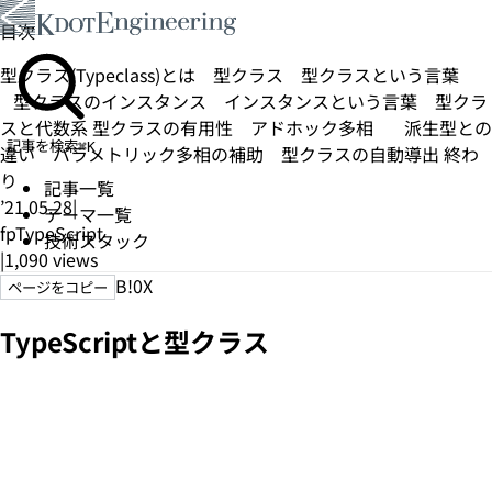
目次
型クラス(Typeclass)とは
型クラス
型クラスという言葉
型クラスのインスタンス
インスタンスという言葉
型クラ
スと代数系
型クラスの有用性
アドホック多相
派生型との
記事を検索
⌘K
違い
パラメトリック多相の補助
型クラスの自動導出
終わ
り
記事一覧
’21.05.28
|
テーマ一覧
fp
TypeScript
技術スタック
|
1,090
views
B!
0
X
ページをコピー
TypeScriptと型クラス