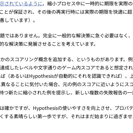
示されているように
、縮小プロセス中に一時的に期限を実際の
ことが保証され、その後の再実行時には実際の期限を快適に超
善しています）。
題ではありません。完全に一般的な解決策に急ぐ必要はなく、
的な解決策に発展させることを考えています。
sに何らかのスコアリング概念を追加する、というものがあります
達成したレベルや文字通りのゲーム内スコアであると想定され
あれば（あるいはHypothesisが自動的にそれを認識できれ
と大幅に異なることに気付いた場合、元の例のスコアに近いように
持つ新たに縮小された例を提示し、新しい複数の失敗報告の一
確かですが、Hypothesisの使いやすさを向上させ、プロ
くする素晴らしい第一歩ですが、それはまだ始まりに過ぎませ