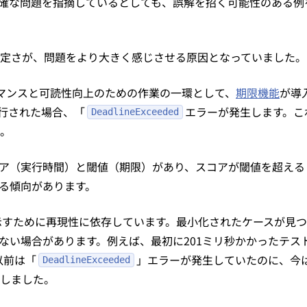
確な問題を指摘しているとしても、誤解を招く可能性のある例
定さが、問題をより大きく感じさせる原因となっていました。
フォーマンスと可読性向上のための作業の一環として、
期限機能
が導
行された場合、「
エラーが発生します。これ
DeadlineExceeded
。
ア（実行時間）と閾値（期限）があり、スコアが閾値を超える
る傾向があります。
ラーを示すために再現性に依存しています。最小化されたケースが
い場合があります。例えば、最初に201ミリ秒かかったテスト
以前は「
」エラーが発生していたのに、今は発
DeadlineExceeded
直面しました。