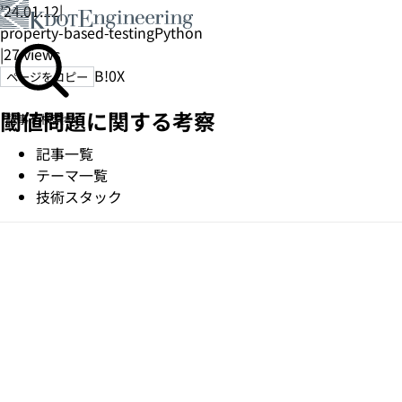
’24.01.12
|
property-based-testing
Python
|
27
views
B!
0
X
ページをコピー
閾値問題に関する考察
記事を検索
⌘K
記事一覧
テーマ一覧
技術スタック