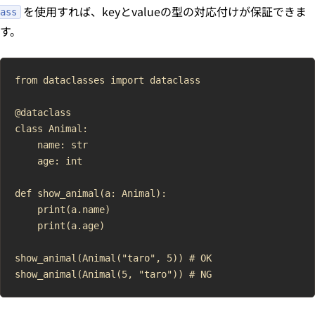
を使用すれば、keyとvalueの型の対応付けが保証できま
ass
す。
from dataclasses import dataclass

@dataclass

class Animal:

    name: str

    age: int

def show_animal(a: Animal):

    print(a.name)

    print(a.age)

show_animal(Animal("taro", 5)) # OK
