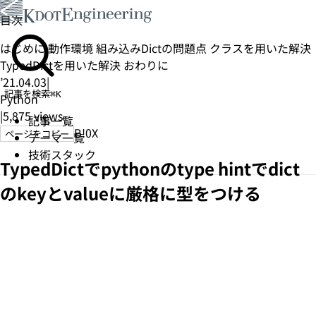
目次
はじめに
動作環境
組み込みDictの問題点
クラスを用いた解決
TypedDictを用いた解決
おわりに
’21.04.03
|
記事を検索
⌘K
Python
|
5,875
views
記事一覧
B!
0
X
ページをコピー
テーマ一覧
技術スタック
TypedDictでpythonのtype hintでdict
のkeyとvalueに厳格に型をつける