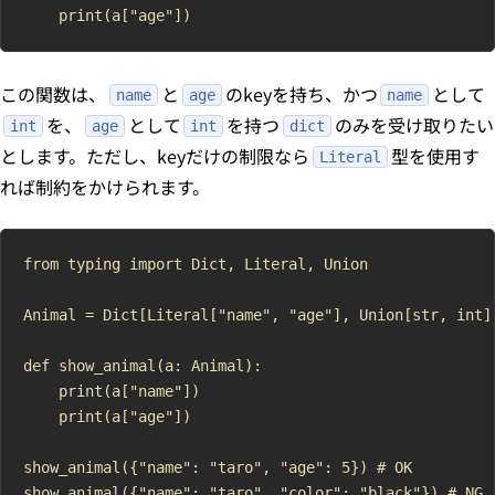
この関数は、
と
のkeyを持ち、かつ
として
name
age
name
を、
として
を持つ
のみを受け取りたい
int
age
int
dict
とします。ただし、keyだけの制限なら
型を使用す
Literal
れば制約をかけられます。
from typing import Dict, Literal, Union

Animal = Dict[Literal["name", "age"], Union[str, int]]
def show_animal(a: Animal):

    print(a["name"])

    print(a["age"])

show_animal({"name": "taro", "age": 5}) # OK
