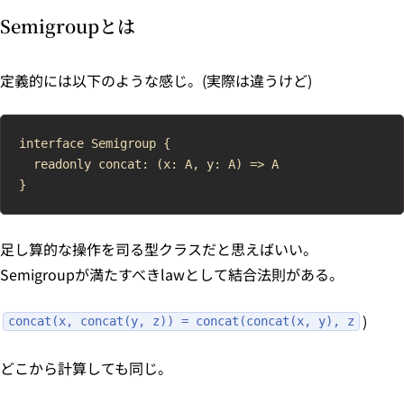
Semigroupとは
定義的には以下のような感じ。(実際は違うけど)
interface Semigroup {

  readonly concat: (x: A, y: A) => A

足し算的な操作を司る型クラスだと思えばいい。
Semigroupが満たすべきlawとして結合法則がある。
)
concat(x, concat(y, z)) = concat(concat(x, y), z
どこから計算しても同じ。