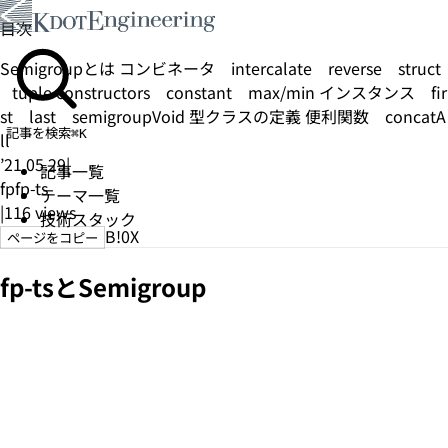
目次
Semigroupとは
コンビネータ
intercalate
reverse
struct
tuple
constructors
constant
max/min
インスタンス
fir
st
last
semigroupVoid
型クラスの定義
便利関数
concatA
記事を検索
⌘K
ll
’21.05.29
|
記事一覧
fp
fp-ts
テーマ一覧
|
116
views
技術スタック
B!
0
X
ページをコピー
fp-tsとSemigroup