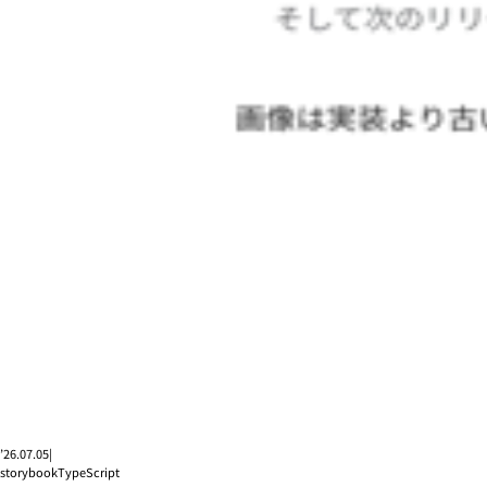
’26.07.05
|
storybook
TypeScript