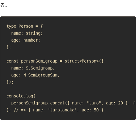
る。
type Person = {

  name: string;

  age: number;

};

const personSemigroup = struct<Person>({

  name: S.Semigroup,

  age: N.SemigroupSum,

});

console.log(

  personSemigroup.concat({ name: "taro", age: 20 }, { 