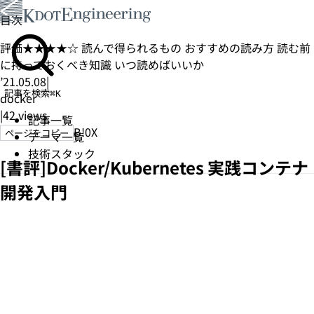
目次
評価★★★★☆
読んで得られるもの
おすすめの読み方
読む前
に持っておくべき知識
いつ読めばいいか
’21.05.08
|
記事を検索
⌘K
docker
|
42
views
記事一覧
B!
0
X
ページをコピー
テーマ一覧
技術スタック
[書評]Docker/Kubernetes 実践コンテナ
開発入門