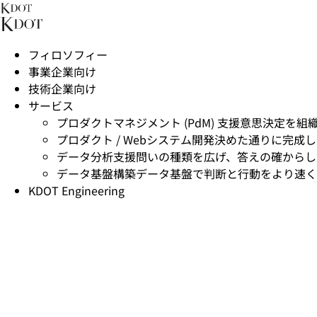
フィロソフィー
事業企業向け
技術企業向け
サービス
プロダクトマネジメント (PdM) 支援
意思決定を組
プロダクト / Webシステム開発
決めた通りに完成し
データ分析支援
問いの種類を広げ、答えの確からし
データ基盤構築
データ基盤で判断と行動をより速く
KDOT Engineering