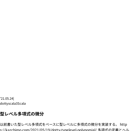
’21.05.24
|
dottyscala3
Scala
型レベル多項式の微分
以前書いた型レベル多項式をベースに型レベルに多項式の微分を実装する。 http
s://kazchimo.com/2021/05/19/dotty-typelevel-polynomial/ 多項式の定義とヘル