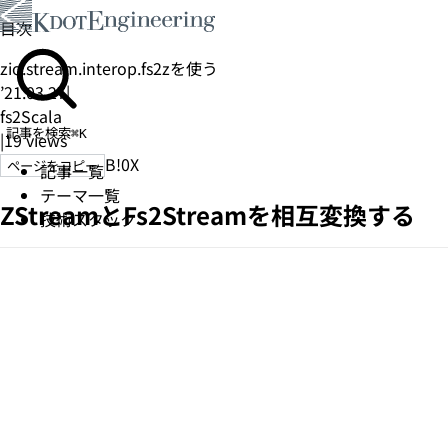
目次
zio.stream.interop.fs2zを使う
’21.03.27
|
fs2
Scala
記事を検索
⌘K
|
19
views
B!
0
X
ページをコピー
記事一覧
テーマ一覧
ZStreamとFs2Streamを相互変換する
技術スタック