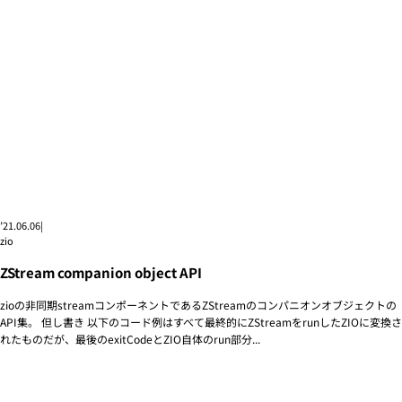
’21.06.06
|
zio
ZStream companion object API
zioの非同期streamコンポーネントであるZStreamのコンパニオンオブジェクトの
API集。 但し書き 以下のコード例はすべて最終的にZStreamをrunしたZIOに変換さ
れたものだが、最後のexitCodeとZIO自体のrun部分...