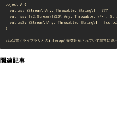
object A {

  val zs: ZStream\[Any, Throwable, String\] = ???

  val fss: fs2.Stream\[ZIO\[Any, Throwable, \*\], Stri
  val zs2: ZStream\[Any, Throwable, String\] = fss.toZ
}

関連記事