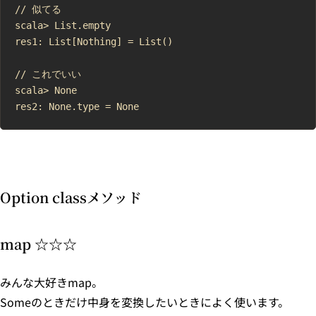
// 似てる

scala> List.empty

res1: List[Nothing] = List()

// これでいい

scala> None

Option classメソッド
map ☆☆☆
みんな大好きmap。
Someのときだけ中身を変換したいときによく使います。