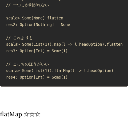
// 一つしか剥がれない

scala> Some(None).flatten

res2: Option[Nothing] = None

// これよりも

scala> Some(List(1)).map(l => l.headOption).flatten

res3: Option[Int] = Some(1)

// こっちのほうがいい

scala> Some(List(1)).flatMap(l => l.headOption)

flatMap ☆☆☆