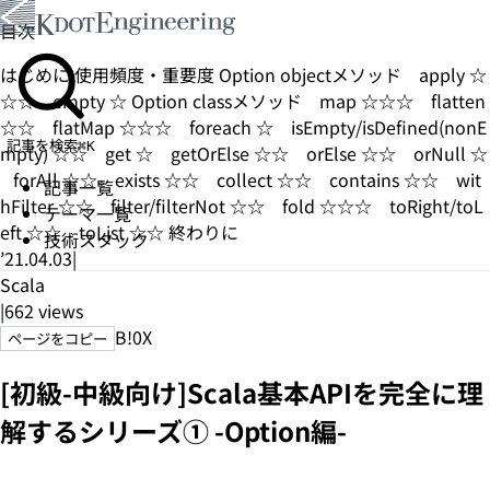
目次
はじめに
使用頻度・重要度
Option objectメソッド
apply ☆
☆☆
empty ☆
Option classメソッド
map ☆☆☆
flatten
☆☆
flatMap ☆☆☆
foreach ☆
isEmpty/isDefined(nonE
記事を検索
⌘K
mpty) ☆☆
get ☆
getOrElse ☆☆
orElse ☆☆
orNull ☆
forAll ☆☆
exists ☆☆
collect ☆☆
contains ☆☆
wit
記事一覧
hFilter ☆☆
filter/filterNot ☆☆
fold ☆☆☆
toRight/toL
テーマ一覧
eft ☆☆
toList ☆☆
終わりに
技術スタック
’21.04.03
|
Scala
|
662
views
B!
0
X
ページをコピー
[初級-中級向け]Scala基本APIを完全に理
解するシリーズ① -Option編-