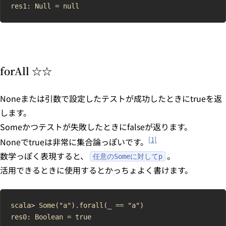
forAll ☆☆
Noneまたは引数で設定したテストが成功したときにtrueを返
します。
Someかつテストが失敗したときにfalseが返ります。
[1]
Noneでtrueは非常に集合論っぽいです。
数学っぽく表現すると、
。
任意のSomeに対してp
活用できるときに使用するとかっちょよく書けます。
scala> Some("a").forall(_ == "a")

res0: Boolean = true
