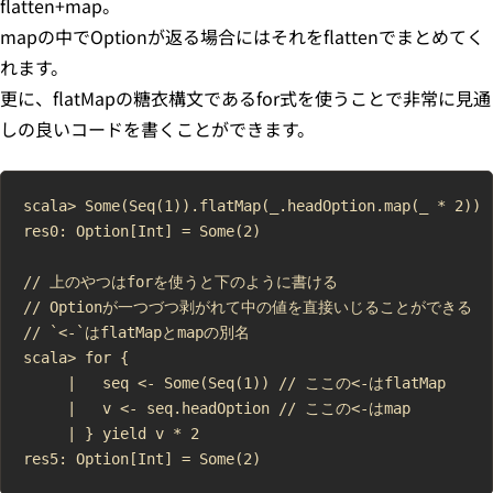
flatten+map。
mapの中でOptionが返る場合にはそれをflattenでまとめてく
れます。
更に、flatMapの糖衣構文であるfor式を使うことで非常に見通
しの良いコードを書くことができます。
scala> Some(Seq(1)).flatMap(_.headOption.map(_ * 2))

res0: Option[Int] = Some(2)

// 上のやつはforを使うと下のように書ける

// Optionが一つづつ剥がれて中の値を直接いじることができる

// `<-`はflatMapとmapの別名

scala> for {

     |   seq <- Some(Seq(1)) // ここの<-はflatMap

     |   v <- seq.headOption // ここの<-はmap

     | } yield v * 2
