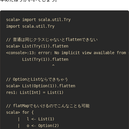
scala> import scala.util.Try

import scala.util.Try

// 普通は同じクラスじゃないとflattenできない

scala> List(Try(1)).flatten

<console>:13: error: No implicit view available from 
       List(Try(1)).flatten

                    ^

// OptionとListならできちゃう

scala> List(Option(1)).flatten

res1: List[Int] = List(1)

// flatMapでもいけるのでこんなことも可能

scala> for {

     |   l <- List(1)

     |   o <- Option(2)
