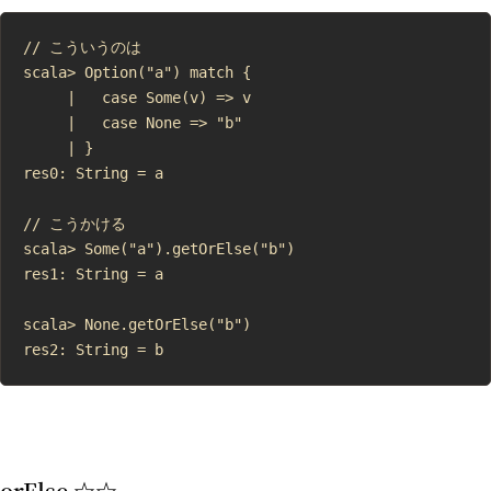
// こういうのは

scala> Option("a") match {

     |   case Some(v) => v

     |   case None => "b"

     | }

res0: String = a

// こうかける

scala> Some("a").getOrElse("b")

res1: String = a

scala> None.getOrElse("b")

orElse ☆☆