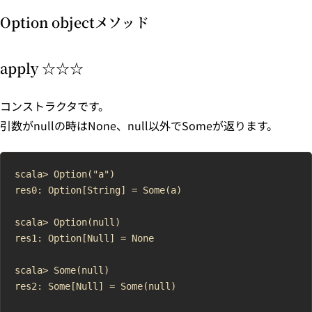
Option objectメソッド
apply ☆☆☆
コンストラクタです。
引数がnullの時はNone、null以外でSomeが返ります。
scala> Option("a")

res0: Option[String] = Some(a)

scala> Option(null)

res1: Option[Null] = None

scala> Some(null)

res2: Some[Null] = Some(null)
