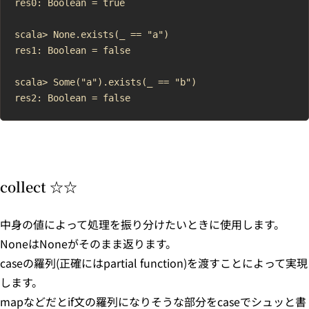
res0: Boolean = true

scala> None.exists(_ == "a")

res1: Boolean = false

scala> Some("a").exists(_ == "b")

collect ☆☆
中身の値によって処理を振り分けたいときに使用します。
NoneはNoneがそのまま返ります。
caseの羅列(正確にはpartial function)を渡すことによって実現
します。
mapなどだとif文の羅列になりそうな部分をcaseでシュッと書