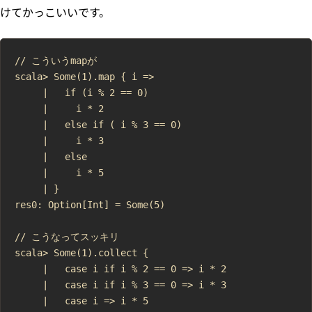
けてかっこいいです。
// こういうmapが

scala> Some(1).map { i =>

     |   if (i % 2 == 0)

     |     i * 2

     |   else if ( i % 3 == 0)

     |     i * 3

     |   else

     |     i * 5

     | }

res0: Option[Int] = Some(5)

// こうなってスッキリ

scala> Some(1).collect {

     |   case i if i % 2 == 0 => i * 2

     |   case i if i % 3 == 0 => i * 3

     |   case i => i * 5
