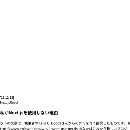
’23.12.15
|
Next.js
React
私がNext.jsを使用しない理由
以下の文章は、執筆者のKent C. Doddsさんからの許可を得て翻訳したものです。 h
ttps://www.epicweb.dev/why-i-wont-use-nextjs あなたはこれから新しいプロジ