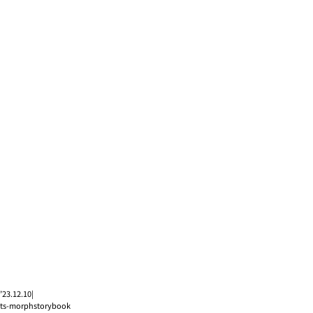
’23.12.10
|
ts-morph
storybook