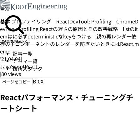
目次
基本
プロファイリング
ReactDevTool: Profiling
ChromeD
evTool: Profiling
Reactの遅さの原因とその改善戦略
listのit
emはに必ずdeterministicなkeyをつける
親の再レンダー依
記事を検索
⌘K
存の子コンポーネントのレンダーを防ぎたいときにはReact.m
emo
記事一覧
’21.04.04
|
テーマ一覧
JavaScript
React
技術スタック
|
80
views
B!
0
X
ページをコピー
Reactパフォーマンス・チューニングチ
ートシート