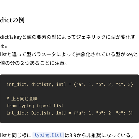
dictの例
dictもkeyと値の要素の型によってジェネリックに型が変化す
る。
listと違って型パラメータによって抽象化されている型がkeyと
値の分の２つあることに注意。
int_dict: dict[str, int] = {"a": 1, "b": 2, "c": 3}

# 上と同じ意味

from typing import List

listと同じ様に
は3.9から非推奨になっている。
typing.Dict