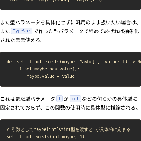
また型パラメータを具体化せずに汎用のまま扱いたい場合は、
また
で作った型パラメータで埋めてあげれば抽象化
TypeVar
されたまま使える。
def set_if_not_exists(maybe: Maybe[T], value: T) -> No
    if not maybe.has_value():

これはまだ型パラメータ
が
などの何らかの具体型に
T
int
固定されておらず、この関数の使用時に具体型に推論される。
# 引数としてMaybe[int]やint型を渡すとTが具体的に定まる

set_if_not_exists(int_maybe, 1)
