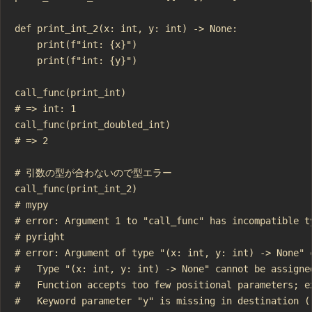
def print_int_2(x: int, y: int) -> None:

    print(f"int: {x}")

    print(f"int: {y}")

call_func(print_int)

# => int: 1

call_func(print_doubled_int)

# => 2

# 引数の型が合わないので型エラー

call_func(print_int_2)

# mypy

# error: Argument 1 to "call_func" has incompatible t
# pyright

# error: Argument of type "(x: int, y: int) -> None" 
#   Type "(x: int, y: int) -> None" cannot be assigned
#   Function accepts too few positional parameters; ex