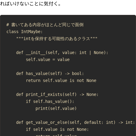
ればいけないことに気付く。
# 書いてある内容がほとんど同じで面倒

class IntMaybe:

    """intを保持する可能性のあるクラス"""

    def __init__(self, value: int | None):

        self.value = value

    def has_value(self) -> bool:

        return self.value is not None

    def print_if_exists(self) -> None:

        if self.has_value():

            print(self.value)

    def get_value_or_else(self, default: int) -> int:

        if self.value is not None:
