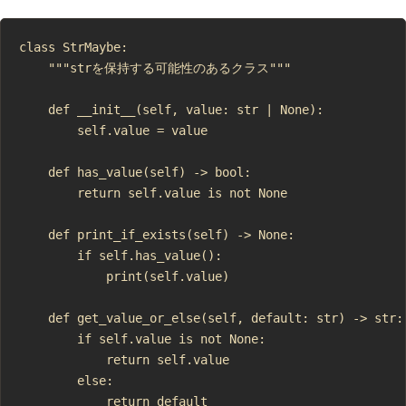
class StrMaybe:

    """strを保持する可能性のあるクラス"""

    def __init__(self, value: str | None):

        self.value = value

    def has_value(self) -> bool:

        return self.value is not None

    def print_if_exists(self) -> None:

        if self.has_value():

            print(self.value)

    def get_value_or_else(self, default: str) -> str:

        if self.value is not None:

            return self.value

        else:
