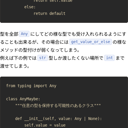
            return self.value

        else:

型を全部
にしてどの様な型でも受け入れられるようにす
Any
ることも出来るが、その場合には
の様な
get_value_or_else
メソッドの型付けが弱くなってしまう。
例えば下の例では
型しか渡したくない場所で
まで
str
int
渡せてしまう。
from typing import Any

class AnyMaybe:

    """任意の型を保持する可能性のあるクラス"""

    def __init__(self, value: Any | None):

        self.value = value
