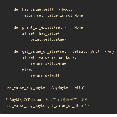
    def has_value(self) -> bool:

        return self.value is not None

    def print_if_exists(self) -> None:

        if self.has_value():

            print(self.value)

    def get_value_or_else(self, default: Any) -> Any:

        if self.value is not None:

            return self.value

        else:

            return default

has_value_any_maybe = AnyMaybe("hello")

# Any型なのでdefaultとしてintを渡せてしまう
