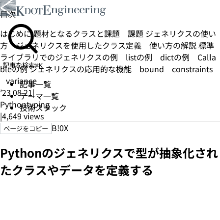
目次
はじめに
題材となるクラスと課題
課題
ジェネリクスの使い
方
ジェネリクスを使用したクラス定義
使い方の解説
標準
ライブラリでのジェネリクスの例
listの例
dictの例
Calla
記事を検索
⌘K
bleの例
ジェネリクスの応用的な機能
bound
constraints
variance
記事一覧
’23.08.21
|
テーマ一覧
Python
typing
技術スタック
|
4,649
views
B!
0
X
ページをコピー
Pythonのジェネリクスで型が抽象化され
たクラスやデータを定義する