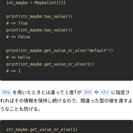
int_maybe = Maybe[int][1]

print(str_maybe.has_value())

# => True

print(int_maybe.has_value())

# => False

print(str_maybe.get_value_or_else("default"))

# => hello

print(int_maybe.get_value_or_else(1))

を用いたときとは違って１度Tが
や
に指定さ
Any
int
str
れればその情報を保持し続けるので、間違った型の値を渡すよ
うなことも防げる。
str_maybe.get_value_or_else(1)
