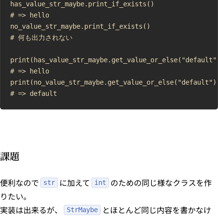
has_value_str_maybe.print_if_exists()

# => hello

no_value_str_maybe.print_if_exists()

# 何も出力されない

print(has_value_str_maybe.get_value_or_else("default")
# => hello

print(no_value_str_maybe.get_value_or_else("default"))
課題
便利なので
に加えて
のための同じ様なクラスを作
str
int
りたい。
実装は出来るが、
とほとんど同じ内容を書かなけ
StrMaybe