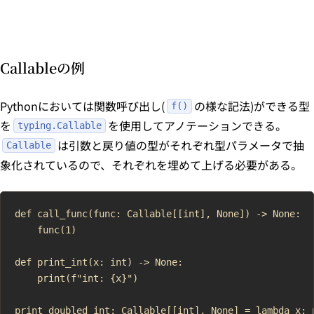
Callableの例
Pythonにおいては関数呼び出し(
の様な記法)ができる型
f()
を
を使用してアノテーションできる。
typing.Callable
は引数と戻り値の型がそれぞれ型パラメータで抽
Callable
象化されているので、それぞれを埋めて上げる必要がある。
def call_func(func: Callable[[int], None]) -> None:

    func(1)

def print_int(x: int) -> None:

    print(f"int: {x}")

print_doubled_int: Callable[[int], None] = lambda x: p