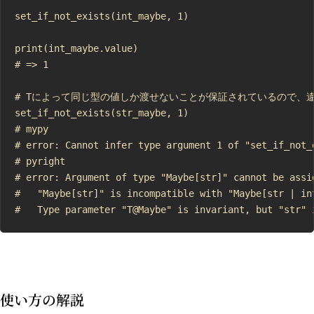
set_if_not_exists(int_maybe, 1)

print(int_maybe.value)

# => 1

# Tによって同じ型の値しか渡せないことが保証されているので、違
set_if_not_exists(str_maybe, 1)

# mypy

# error: Cannot infer type argument 1 of "set_if_not_e
# pyright

# error: Argument of type "Maybe[str]" cannot be assi
#   "Maybe[str]" is incompatible with "Maybe[str | int
使い方の解説