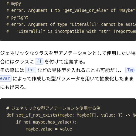
# mypy

# error: Argument 1 to "get_value_or_else" of "Maybe"
# pyright

# error: Argument of type "Literal[1]" cannot be assi
ジェネリックなクラスを型アノテーションとして使用したい場
合にはクラスに
を付けて定義する。
[]
その際には
などの具体型を入れることも可能だし、
int
Typ
によって作成した型パラメータを用いて抽象化したまま
eVar
にも出来る。
# ジェネリックな型アノテーションを使用する例

def set_if_not_exists(maybe: Maybe[T], value: T) -> No
    if not maybe.has_value():

        maybe.value = value
