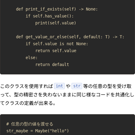
    def print_if_exists(self) -> None:

        if self.has_value():

            print(self.value)

    def get_value_or_else(self, default: T) -> T:

        if self.value is not None:

            return self.value

        else:

このクラスを使用すれば
や
等の任意の型を受け取
int
str
って、型の精密さを失わないままに同じ様なコードを共通化し
てクラスの定義が出来る。
# 任意の型の値を渡せる

str_maybe = Maybe("hello")
