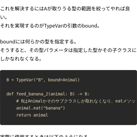
これを解決するにはAが取りうる型の範囲を絞ってやれば良
い。
それを実現するのがTypeVarの引数のbound。
boundには何らかの型を指定する。
そうすると、その型パラメータは指定した型かその子クラスに
しかなれなくなる。
B = TypeVar("B", bound=Animal)

def feed_banana_2(animal: B) -> B:

    # BはAnimalかそのサブクラスしか取れなくなり、eatメ
    animal.eat("banana")

実際に使用するときは以下のようになる。