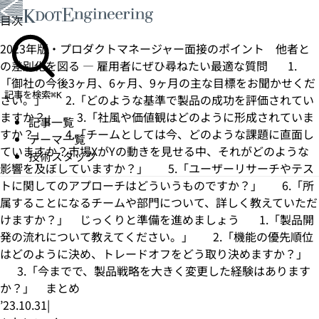
目次
2023年版・プロダクトマネージャー面接のポイント
他者と
の差別化を図る — 雇用者にぜひ尋ねたい最適な質問
1.
「御社の今後3ヶ月、6ヶ月、9ヶ月の主な目標をお聞かせくだ
記事を検索
⌘K
さい。」
2.「どのような基準で製品の成功を評価されてい
ますか？」
3.「社風や価値観はどのように形成されていま
記事一覧
すか？」
4.「チームとしては今、どのような課題に直面し
テーマ一覧
ていますか？市場XがYの動きを見せる中、それがどのような
技術スタック
影響を及ぼしていますか？」
5.「ユーザーリサーチやテス
トに関してのアプローチはどういうものですか？」
6.「所
属することになるチームや部門について、詳しく教えていただ
けますか？」
じっくりと準備を進めましょう
1.「製品開
発の流れについて教えてください。」
2.「機能の優先順位
はどのように決め、トレードオフをどう取り決めますか？」
3.「今までで、製品戦略を大きく変更した経験はあります
か？」
まとめ
’23.10.31
|