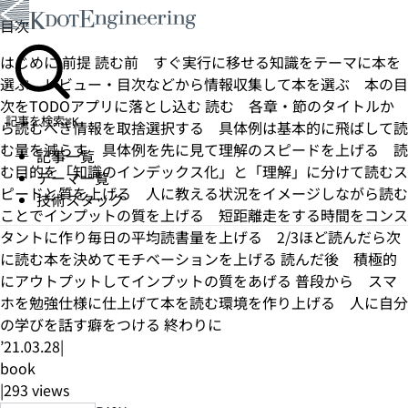
目次
はじめに
前提
読む前
すぐ実行に移せる知識をテーマに本を
選ぶ
レビュー・目次などから情報収集して本を選ぶ
本の目
次をTODOアプリに落とし込む
読む
各章・節のタイトルか
記事を検索
⌘K
ら読むべき情報を取捨選択する
具体例は基本的に飛ばして読
む量を減らす
具体例を先に見て理解のスピードを上げる
読
記事一覧
む目的を「知識のインデックス化」と「理解」に分けて読むス
テーマ一覧
ピードと質を上げる
人に教える状況をイメージしながら読む
技術スタック
ことでインプットの質を上げる
短距離走をする時間をコンス
タントに作り毎日の平均読書量を上げる
2/3ほど読んだら次
に読む本を決めてモチベーションを上げる
読んだ後
積極的
にアウトプットしてインプットの質をあげる
普段から
スマ
ホを勉強仕様に仕上げて本を読む環境を作り上げる
人に自分
の学びを話す癖をつける
終わりに
’21.03.28
|
book
|
293
views