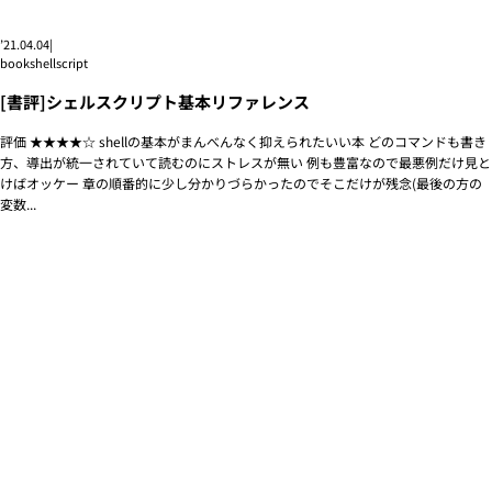
’21.04.04
|
book
shellscript
[書評]シェルスクリプト基本リファレンス
評価 ★★★★☆ shellの基本がまんべんなく抑えられたいい本 どのコマンドも書き
方、導出が統一されていて読むのにストレスが無い 例も豊富なので最悪例だけ見と
けばオッケー 章の順番的に少し分かりづらかったのでそこだけが残念(最後の方の
変数...