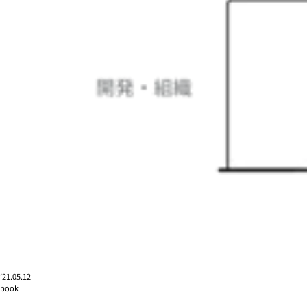
’21.05.12
|
book